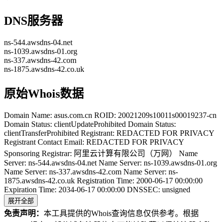
DNS服务器
ns-544.awsdns-04.net
ns-1039.awsdns-01.org
ns-337.awsdns-42.com
ns-1875.awsdns-42.co.uk
原始Whois数据
Domain Name: asus.com.cn ROID: 20021209s10011s00019237-cn
Domain Status: clientUpdateProhibited Domain Status:
clientTransferProhibited Registrant: REDACTED FOR PRIVACY
Registrant Contact Email: REDACTED FOR PRIVACY
Sponsoring Registrar: 阿里云计算有限公司（万网） Name
Server: ns-544.awsdns-04.net Name Server: ns-1039.awsdns-01.org
Name Server: ns-337.awsdns-42.com Name Server: ns-
1875.awsdns-42.co.uk Registration Time: 2000-06-17 00:00:00
Expiration Time: 2034-06-17 00:00:00 DNSSEC: unsigned
展开全部
免责声明：
本工具提供的Whois查询信息仅供参考。根据